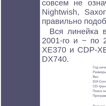
совсем не озна
Nightwish, Saxo
правильно подоб
Вся линейка 
2001-го и ~ по 
XE370 и CDP-XE
DX740.
Год нач
Размеры
Вес:
D/A Conv
CD-тран
Поиск пи
Програм