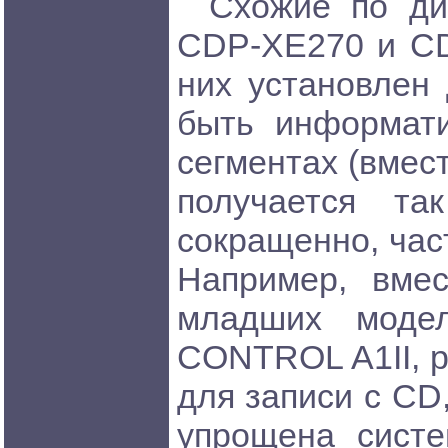
Схожие по ди
CDP-XE270 и CD
них установлен
быть информати
сегментах (вмес
получается та
сокращенно, час
Например, вме
младших модел
CONTROL A1II, р
для записи с CD
упрощена систе