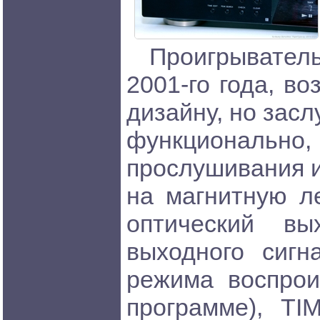
Проигрывател
2001-го года, в
дизайну, но зас
функционально,
прослушивания и
на магнитную ле
оптический вы
выходного сигн
режима воспрои
программе), T