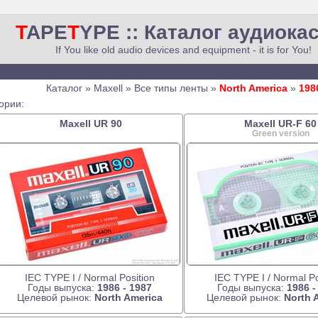
T
APE
T
YPE :: Каталог аудиока
If You like old audio devices and equipment - it is for You!
Каталог » Maxell » Все типы ленты »
North America
»
198
ории:
Maxell UR 90
Maxell UR-F 60
Green version
IEC TYPE I / Normal Position
IEC TYPE I / Normal Po
Годы выпуска:
1986 - 1987
Годы выпуска:
1986 -
Целевой рынок:
North America
Целевой рынок:
North 