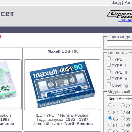
Вход
|
Рег
ссет
Лицензи
6
Поиск модел
Maxell UDS-I 90
Тип ленты:
TYPE I
TYPE II
TYPE III
TYPE IV
Cleaning
Модельный 
*
77
82
84
sition
IEC TYPE I / Normal Position
86
88
 1987
Годы выпуска:
1985 - 1987
America
Целевой рынок:
North America
91
92