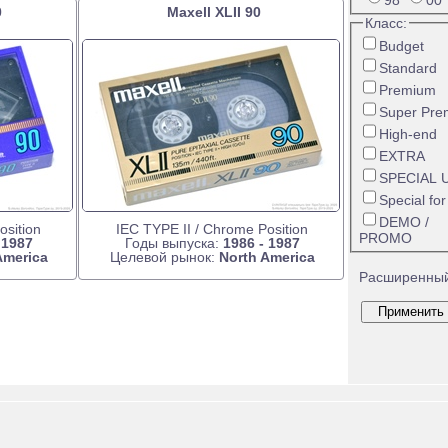
98
00
0
Maxell XLII 90
Класс:
Budget
Standard
Premium
Super Pre
High-end
EXTRA
SPECIAL 
Special fo
DEMO /
osition
IEC TYPE II / Chrome Position
PROMO
 1987
Годы выпуска:
1986 - 1987
America
Целевой рынок:
North America
Расширенный