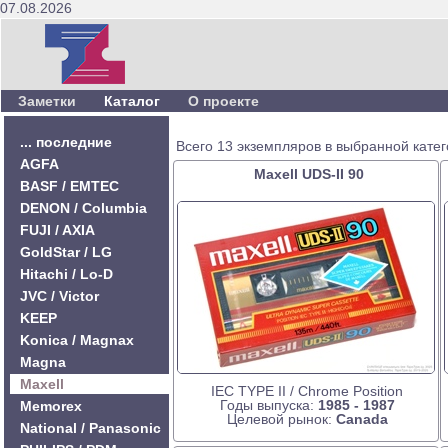
07.08.2026
Заметки
Каталог
О проекте
... последние
Всего 13 экземпляров в выбранной катег
AGFA
Maxell UDS-II 90
BASF / EMTEC
DENON / Columbia
FUJI / AXIA
GoldStar / LG
Hitachi / Lo-D
JVC / Victor
KEEP
Konica / Magnax
Magna
Maxell
IEC TYPE II / Chrome Position
Годы выпуска:
1985 - 1987
Memorex
Целевой рынок:
Canada
National / Panasonic