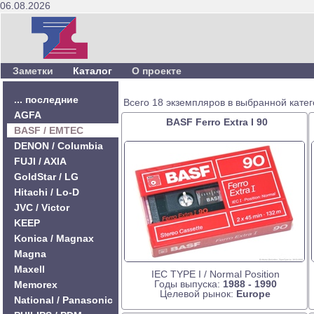
06.08.2026
Заметки
Каталог
О проекте
... последние
Всего 18 экземпляров в выбранной катег
AGFA
BASF Ferro Extra I 90
BASF / EMTEC
DENON / Columbia
FUJI / AXIA
GoldStar / LG
Hitachi / Lo-D
JVC / Victor
KEEP
Konica / Magnax
Magna
Maxell
IEC TYPE I / Normal Position
Годы выпуска:
1988 - 1990
Memorex
Целевой рынок:
Europe
National / Panasonic