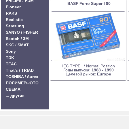
PHILIPS / PDM
BASF Ferro Super I 90
Pioneer
RAKS
Realistic
Samsung
SANYO / FISHER
Scotch / 3M
SKC / SMAT
Sony
TDK
TEAC
IEC TYPE I / Normal Position
Годы выпуска:
1988 - 1990
That's / TRIAD
Целевой рынок:
Europe
TOSHIBA / Aurex
ПОЛИМЕРФОТО
СВЕМА
... другие