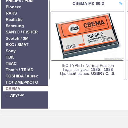
PHILIPS / PDM
СВЕМА МК-60-2
✎
Pioneer
RAKS
Realistic
Samsung
SANYO / FISHER
Scotch / 3M
SKC / SMAT
Sony
TDK
TEAC
IEC TYPE I / Normal Position
Годы выпуска:
1985 - 1988
That's / TRIAD
Целевой рынок:
USSR / C.I.S.
TOSHIBA / Aurex
ПОЛИМЕРФОТО
СВЕМА
... другие