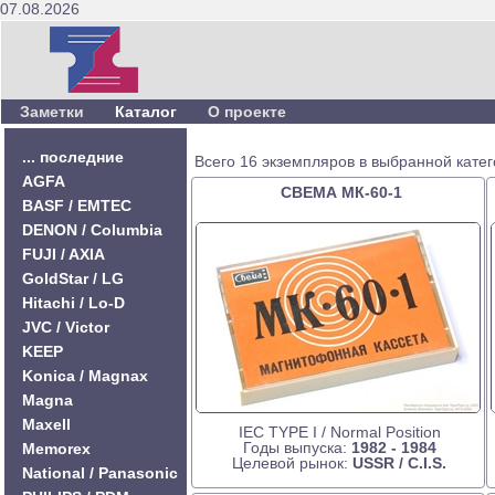
07.08.2026
Заметки
Каталог
О проекте
... последние
Всего 16 экземпляров в выбранной катег
AGFA
СВЕМА МК-60-1
BASF / EMTEC
DENON / Columbia
FUJI / AXIA
GoldStar / LG
Hitachi / Lo-D
JVC / Victor
KEEP
Konica / Magnax
Magna
Maxell
IEC TYPE I / Normal Position
Годы выпуска:
1982 - 1984
Memorex
Целевой рынок:
USSR / C.I.S.
National / Panasonic