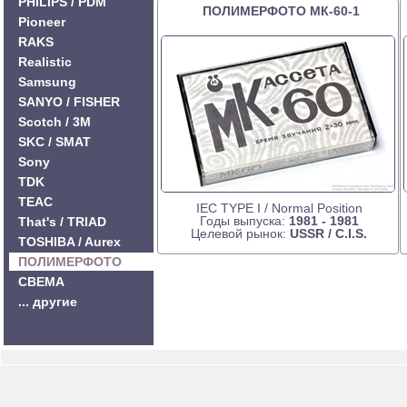
PHILIPS / PDM
ПОЛИМЕРФОТО МК-60-1
Pioneer
RAKS
Realistic
Samsung
SANYO / FISHER
Scotch / 3M
SKC / SMAT
Sony
TDK
TEAC
IEC TYPE I / Normal Position
Годы выпуска:
1981 - 1981
That's / TRIAD
Целевой рынок:
USSR / C.I.S.
TOSHIBA / Aurex
ПОЛИМЕРФОТО
СВЕМА
... другие