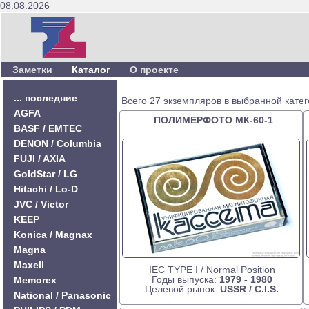
08.08.2026
Заметки
Каталог
О проекте
... последние
Всего 27 экземпляров в выбранной катег
AGFA
ПОЛИМЕРФОТО МК-60-1
BASF / EMTEC
DENON / Columbia
FUJI / AXIA
GoldStar / LG
Hitachi / Lo-D
JVC / Victor
KEEP
Konica / Magnax
Magna
Maxell
IEC TYPE I / Normal Position
Годы выпуска:
1979 - 1980
Memorex
Целевой рынок:
USSR / C.I.S.
National / Panasonic